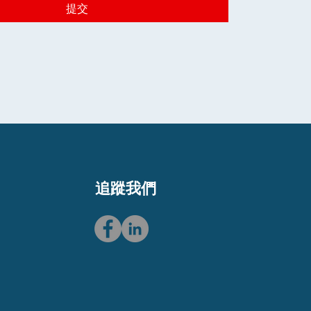
提交
​追蹤我們