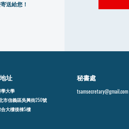
接寄送給您！
地址
秘書處
醫學大學
tsamsecretary@gmail.com
 台北市信義區吳興街250號
綜合大樓後棟5樓