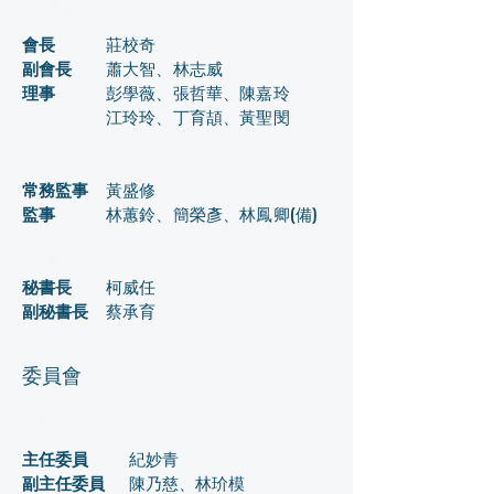
​理事會
會長
莊校奇
副會長
蕭大智、林志威
理事
彭學薇、張哲華、陳嘉玲
江玲玲、丁育頡、黃聖閔
​監事會
常務監事
黃盛修
監事
林蕙鈴、簡榮彥、林鳳卿(備)
秘書處
秘書長
柯威任
副秘書長
蔡承育
委員會
​會員服務委員會
主任委員
紀妙青
副主任委員
陳乃慈、林玠模