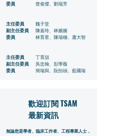
委員
曾俊傑、劉瑞芳
學術委員會
主任委員
魏子堂
副主任委員
陳嘉玲、林嬪嬪
委員
林育君、陳瑞穗、蕭大智
​章程委員會
主任委員
丁育頡
副主任委員
吳忠翰、彭學薇
委員
簡瑞與、阮怡禎、藍國瑞
歡迎訂閱 TSAM
最新資訊
無論您是學者、臨床工作者、工程專業人士，