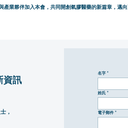
與產業夥伴加入本會，共同開創氣膠醫藥的新篇章，邁向
名字
*
最新資訊
姓氏
*
人士，
電子郵件
*