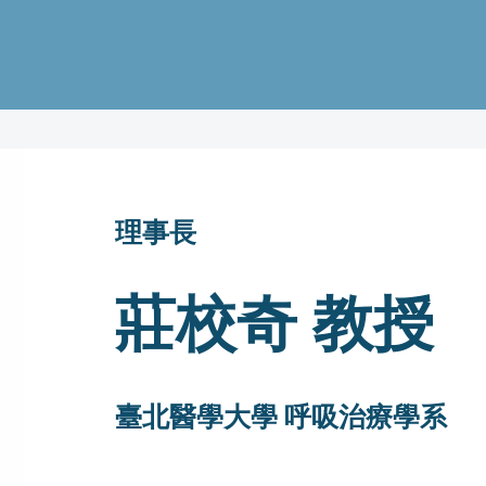
​理事長
莊校奇 教授
臺北醫學大學 呼吸治療學系