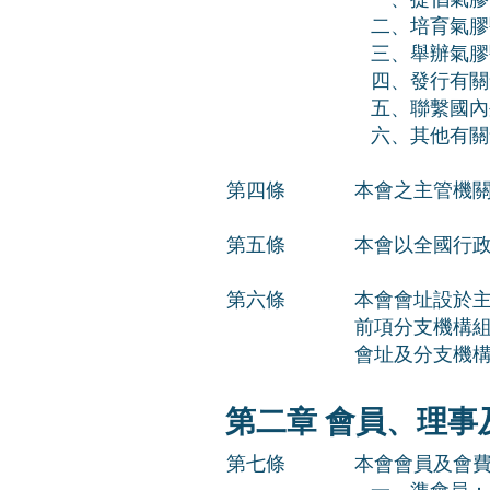
二、培育氣膠
三、舉辦氣膠
四、發行有關
五、聯繫國內
六、其他有關
第四條
本會之主管機
第五條
本會以全國行
​第六條
本會會址設於
前項分支機構
會址及分支機
第二章 會員、理事
第七條
本會會員及會
一、準會員：