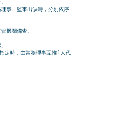
會。
遇理事、監事出缺時，分別依序
主管機關備查。
席。
定時，由常務理事互推 1 人代