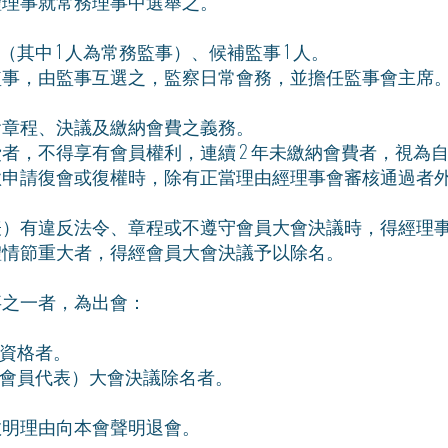
體理事就常務理事中選舉之。
人（其中 1 人為常務監事）、候補監事 1 人。
監事，由監事互選之，監察日常會務，並擔任監事會主席
會章程、決議及繳納會費之義務。
者，不得享有會員權利，連續 2 年未繳納會費者，視為
欲申請復會或復權時，除有正當理由經理事會審核通過者
表）有違反法令、章程或不遵守會員大會決議時，得經理
體情節重大者，得經會員大會決議予以除名。
事之一者，為出會：
資格者。
會員代表）大會決議除名者。
敘明理由向本會聲明退會。