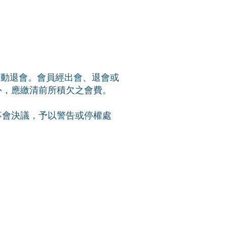
。
自動退會。會員經出會、退會或
外，應繳清前所積欠之會費。
事會決議，予以警告或停權處