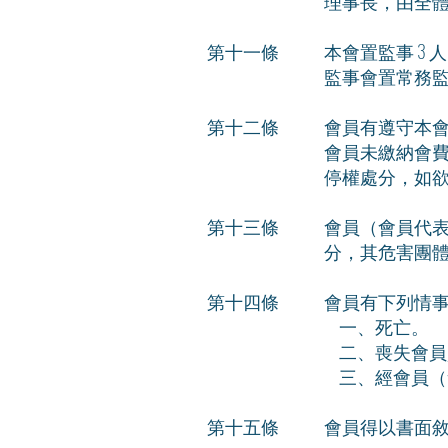
理事長，由全
第十一條
本會置監事 3 
監事會置常務
第十二條
會員有遵守本
會員未繳納會費
停權處分，如
第十三條
會員（會員代
分，其危害團
第十四條
會員有下列情
一、死亡。
二、喪失會員
三、經會員（
​第十五條
會員得以書面