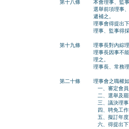
第十八條
本會理事、監
選舉前項理事
遞補之。
理事會得提出
理事、監事得
第十九條
理事長對內綜
理事長因事不能
理之。
理事長、常務理
第二十條
理事會之職權
一、審定會員
二、選舉及罷
三、議決理事
四、聘免工作
五、擬訂年度
六、得提出下