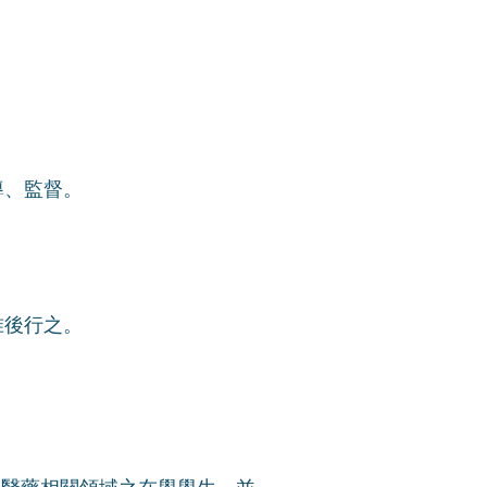
導、監督。
准後行之。
醫藥相關領域之在學學生，並