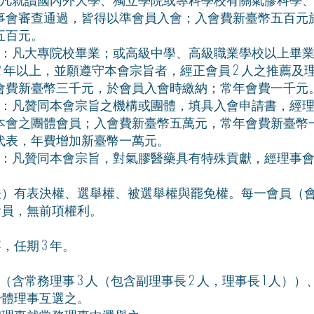
審查通過，皆得以準會員入會；入會費新臺幣五百元
百元。
：凡大專院校畢業；或高級中學、高級職業學校以上畢業
年以上，並願遵守本會宗旨者，經正會員 2 人之推薦及
新臺幣三千元，於會員入會時繳納；常年會費一千元
：凡贊同本會宗旨之機構或團體，填具入會申請書，經理
之團體會員；入會費新臺幣五萬元，常年會費新臺幣一
，年費增加新臺幣一萬元。
：凡贊同本會宗旨，對氣膠醫藥具有特殊貢獻，經理事會
表）有表決權、選舉權、被選舉權與罷免權。每一會員（
會員，無前項權利。
任期 3 年。
人（含常務理事 3 人（包含副理事長 2 人，理事長 1 人））
全體理事互選之。