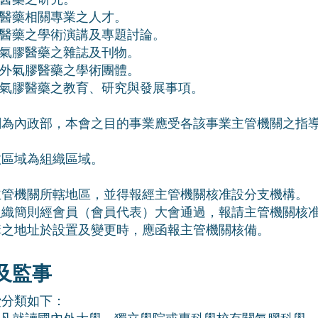
醫藥相關專業之人才。
醫藥之學術演講及專題討論。
氣膠醫藥之雜誌及刊物。
外氣膠醫藥之學術團體。
氣膠醫藥之教育、研究與發展事項。
關為內政部，本會之目的事業應受各該事業主管機關之指
政區域為組織區域。
主管機關所轄地區，並得報經主管機關核准設分支機構。
組織簡則經會員（會員代表）大會通過，報請主管機關核
構之地址於設置及變更時，應函報主管機關核備。
及監事
費分類如下：
凡就讀國內外大學、獨立學院或專科學校有關氣膠科學、