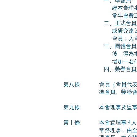
經本會理事會
常年會費五
二、正式會員
或研究達 2 
會員；入會費
三、團體會員
後，得為本會
增加一名代表
四、榮譽會員
第八條
會員（會員代
準會員、榮譽
第九條
本會理事及監事，
第十條
本會置理事 9 
常務理事，由