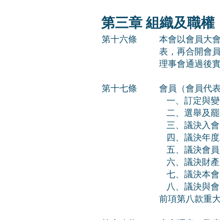
第三章 組織及職權
第十六條
本會以會員大會
表，再合開會
理事會通過後
第十七條
會員（會員代
一、訂定與變
二、選舉及罷
三、議決入會
四、議決年度
五、議決會員
六、議決財產
七、議決本會
八、議決與會
前項第八款重