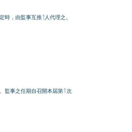
定時，由監事互推 1人代理之。
監事之任期自召開本屆第 1 次